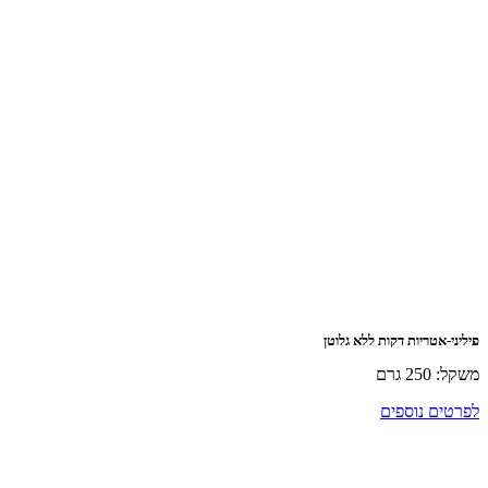
אטריות דקות ללא גלוטן
רם
ם נוספים