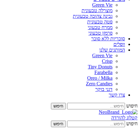
Green Vie
מוצרלה טבעונית
גבינה צהובה טבעונית
פטה טבעונית
ממרח טבעוני
פרמזן טבעוני
סוכריות ללא סוכר
וופלים
המותגים שלנו
Green Vie
Crisp
Tiny Donuts
Farabella
Oreo / Milka
Zero Candies
דגני בוקר
צרו קשר
חיפוש
 להורדה
חיפוש