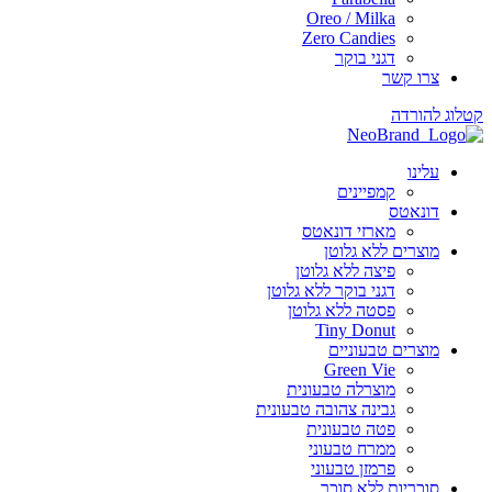
Oreo / Milka
Zero Candies
דגני בוקר
צרו קשר
 להורדה
עלינו
קמפיינים
דונאטס
מארזי דונאטס
מוצרים ללא גלוטן
פיצה ללא גלוטן
דגני בוקר ללא גלוטן
פסטה ללא גלוטן
Tiny Donut
מוצרים טבעוניים
Green Vie
מוצרלה טבעונית
גבינה צהובה טבעונית
פטה טבעונית
ממרח טבעוני
פרמזן טבעוני
סוכריות ללא סוכר