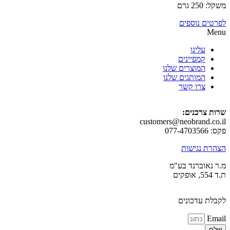
רם
ם נוספים
עלינו
קמפיינים
המוצרים שלנו
המותגים שלנו
צרו קשר
צרכנים:
customers@neobrand.
 נגישות
אוברנד בע"מ
 עדכונים