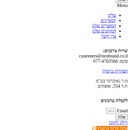
עלינו
קמפיינים
המוצרים שלנו
המותגים שלנו
צרו קשר
צרכנים:
customers@neobrand.
 נגישות
אוברנד בע"מ
 עדכונים
לתוכן
רגל נגישות