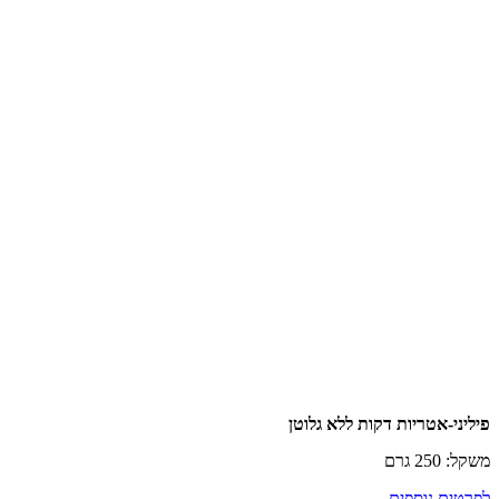
-אטריות דקות ללא גלוטן
רם
ם נוספים