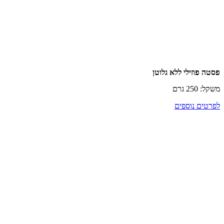
וזילי ללא גלוטן
רם
ם נוספים