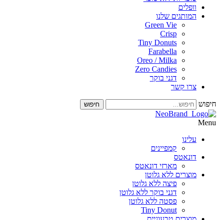
וופלים
המותגים שלנו
Green Vie
Crisp
Tiny Donuts
Farabella
Oreo / Milka
Zero Candies
דגני בוקר
צרו קשר
חיפוש
עלינו
קמפיינים
דונאטס
מארזי דונאטס
מוצרים ללא גלוטן
פיצה ללא גלוטן
דגני בוקר ללא גלוטן
פסטה ללא גלוטן
Tiny Donut
מוצרים טבעוניים