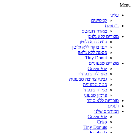
עלינו
קמפיינים
דונאטס
מארזי דונאטס
מוצרים ללא גלוטן
פיצה ללא גלוטן
דגני בוקר ללא גלוטן
פסטה ללא גלוטן
Tiny Donut
מוצרים טבעוניים
Green Vie
מוצרלה טבעונית
גבינה צהובה טבעונית
פטה טבעונית
ממרח טבעוני
פרמזן טבעוני
סוכריות ללא סוכר
וופלים
המותגים שלנו
Green Vie
Crisp
Tiny Donuts
Farabella