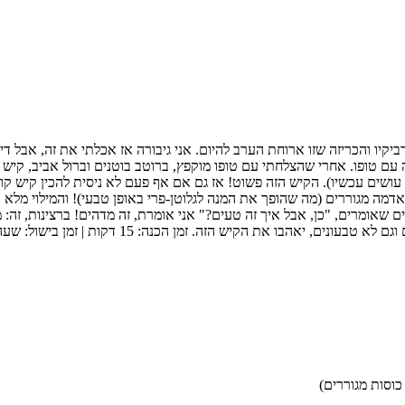
יו והכריזה שזו ארוחת הערב להיום. אני גיבורה אז אכלתי את זה, אבל די
 עם טופו. אחרי שהצלחתי עם טופו מוקפץ, ברוטב בוטנים וברול אביב, קיש 
מה מגוררים (מה שהופך את המנה לגלוטן-פרי באופן טבעי)! והמילוי מלא בי
אומרים, "כן, אבל איך זה טעים?" אני אומרת, זה מדהים! ברצינות, זה: 
ן הכנה: 15 דקות | זמן בישול: שעה ו-30 דקות | זמן כולל: 1 שעה ו-45 דקות