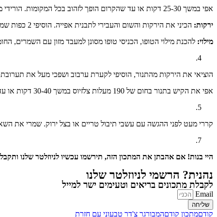
אפי במשך 25-30 דקות או עד שהקרום הופך לזהוב בכל המקומות. הורידי מהתנור וקררי מעט. כשהקרום יוצא, הנמיכי את חום התנור ל- 200 מעלות צלזיוס.
ירקות:
הכיני את הירקות והשום והעבירי לתבנית אפייה. הוסיפי 2 כפות שמן זית, מלח ופלפל, וערבבי היטב. אפי בתנור עד שהם רכים וזהובים (סה"כ 20-30 דקות). הורידי מהתנור והנמיכי את חום התנור ל-190 מעלות צלזיוס.
מילוי:
להכנת מילוי הטופו, הכניסי טופו מסונן למעבד מזון עם השמרים, הח
הוציאי את הירקות מהתנור, הוסיפי לקערת ערבוב ושפכי מעל את תערובת ה
אפי את הקיש בתנור בחום של 190 מעלות צלזיוס במשך 30-40 דקות או עד שהחלק העליון זהוב ומוצק. אם הקרום מתחיל להשחים מדי, כסי את הקצוות בנייר כסף.
קררי מעט לפני ההגשה עם עשבי תיבול טריים או בצל ירוק. שמרי את השאריות במקרר
היי בנות! אם אהבתן את המתכון הזה, תירשמו עכשיו לניוזלטר שלנו ותקבלו
נהנית? הרשמי לניוזלטר שלנו
לקבלת מתכונים בריאים וטעימים ישר למייל
Email
שליחה
קודם
מתכון קודם
המבורגר צ'דר טבעוני עם חזרת