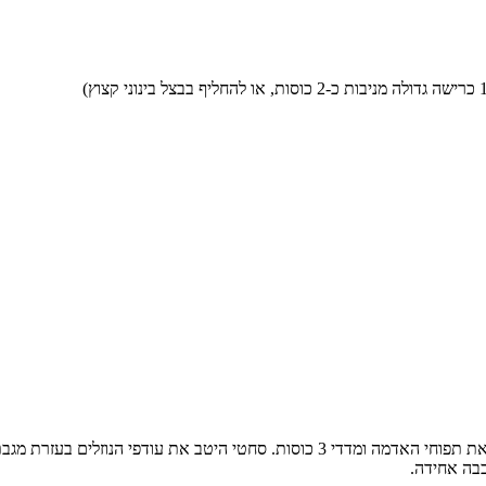
חממי את התנור ל- 240 מעלות צלזיוס ורססי קלות תבנית פאי. גררי את תפוחי האדמה ומד
כבה אחידה.