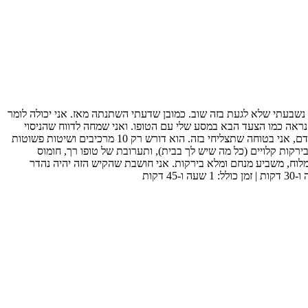
 נשבעתי שלא לגעת בזה שוב. כמובן שדעתי השתנתה מאז. אני יכולה לומר
נראה כמו הצעד הבא במסע שלי עם הטופו. ואני שמחה לדווח שהניסוי
הצליח (: אפשר לומר שהפכתי למכורה לקיש טופו (זה מה שכל ההיפסטרים עושים עכשיו). הקיש הזה פשוט! אז גם אם אף פעם לא ניסית להכין קיש קודם, אני בטוחה שתצליחי בזה. הוא דורש רק 10 מרכיבים ושיטות פשוטות
רקות קלויים (כל מה שיש לך בבית), ותערובת של טופו רך, חומוס
מלוח, משביע מנחם ומלא בירקות. אני חושבת שהקיש הזה יהיה נהדר