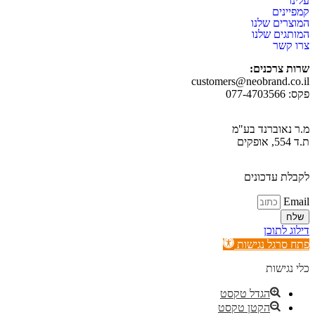
עלינו
קמפיינים
המוצרים שלנו
המותגים שלנו
צרו קשר
שרות צרכנים:
customers@neobrand.co.il
פקס: 077-4703566
מ.ר נאוברנד בע"מ
ת.ד 554, אופקים
לקבלת עדכונים
Email
שלח
דילוג לתוכן
פתח סרגל נגישות
כלי נגישות
הגדל טקסט
הקטן טקסט