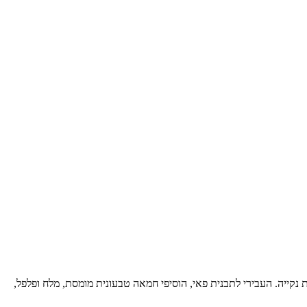
די 3 כוסות. סחטי היטב את עודפי הנוזלים בעזרת מגבת נקייה. העבירי לתבנית פאי, הוסיפי חמאה טבעונית מומסת, מלח ופלפל,