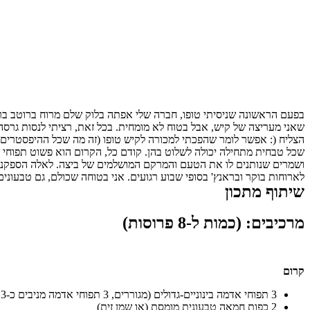
בפעם הראשונה שניסיתי טופו, חברה שלי אפתה בלוק שלם מרוח ברוטב ברביק
שאני מעריצה של קיש, אבל בטוח לא מומחית. בכל זאת, רציתי לנסות גרסה
שכל טבחית מתחילה יכולה לשלוט בהן. קודם כל, הקרום הוא פשוט תפוחי אד
ושמרים שנותנים לו את הטעם והמרקם המושלמים של ביצה. לאלה הספקנים ש
לארוחות בוקר ובראנץ' בסופי שבוע רגועים. אני בטוחה שכולם, גם טבעונים וגם לא טבעונים, יאהבו את הקיש הזה. זמ
שיתוף מתכון
מרכיבים:
(כמות ל-8 פרוסות)
קרום
3 תפוחי אדמה בינוניים-גדולים (מגוררים, 3 תפוחי אדמה מניבים כ-3 כוסות מגוררים)
2 כפות חמאה טבעונית מומסת (או שמן זית)