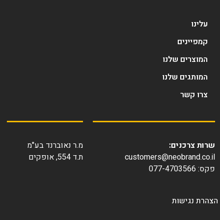
עלינו
קמפיינים
המוצרים שלנו
המותגים שלנו
צרו קשר
ות צרכנים:
מ.ר נאוברנד בע"מ
customers@neobrand.co.
ת.ד 554, אופקים
077-4703566
רת נגישות