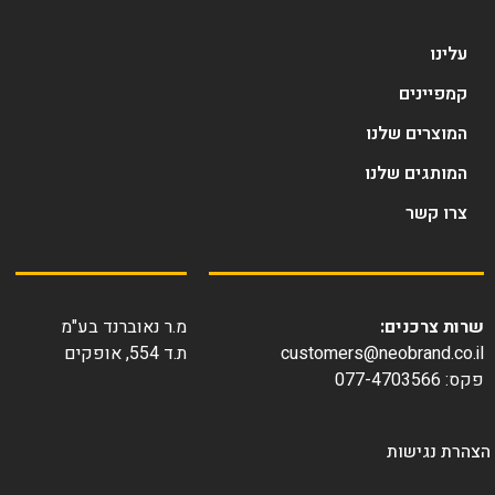
עלינו
קמפיינים
המוצרים שלנו
המותגים שלנו
צרו קשר
ות צרכנים:
מ.ר נאוברנד בע"מ
customers@neobrand.co.
ת.ד 554, אופקים
077-4703566
רת נגישות