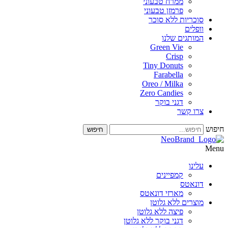
ממרח טבעוני
פרמזן טבעוני
סוכריות ללא סוכר
וופלים
המותגים שלנו
Green Vie
Crisp
Tiny Donuts
Farabella
Oreo / Milka
Zero Candies
דגני בוקר
צרו קשר
חיפוש
עלינו
קמפיינים
דונאטס
מארזי דונאטס
מוצרים ללא גלוטן
פיצה ללא גלוטן
דגני בוקר ללא גלוטן