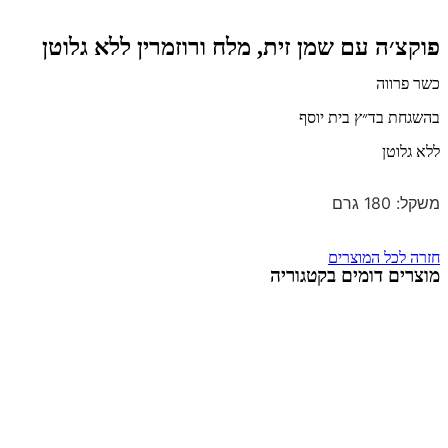
׳ה עם שמן זית, מלח ורוזמרין ללא גלוטן​
רווה
ת בד״ץ בית יוסף
וטן
גרם
לכל המוצרים
ם דומים בקטגוריה