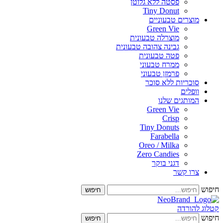
פסטה ללא גלוטן
Tiny Donut
מוצרים טבעוניים
Green Vie
מוצרלה טבעונית
גבינה צהובה טבעונית
פטה טבעונית
ממרח טבעוני
פרמזן טבעוני
סוכריות ללא סוכר
וופלים
המותגים שלנו
Green Vie
Crisp
Tiny Donuts
Farabella
Oreo / Milka
Zero Candies
דגני בוקר
צרו קשר
חיפוש
 להורדה
חיפוש