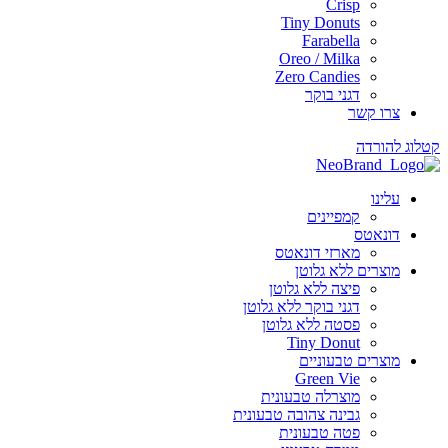
Crisp
Tiny Donuts
Farabella
Oreo / Milka
Zero Candies
דגני בוקר
צרו קשר
 להורדה
עלינו
קמפיינים
דונאטס
מארזי דונאטס
מוצרים ללא גלוטן
פיצה ללא גלוטן
דגני בוקר ללא גלוטן
פסטה ללא גלוטן
Tiny Donut
מוצרים טבעוניים
Green Vie
מוצרלה טבעונית
גבינה צהובה טבעונית
פטה טבעונית