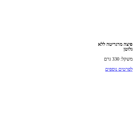
מרגריטה ללא
רם
ם נוספים