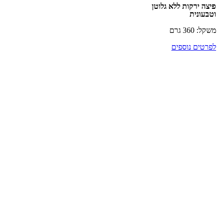
רקות ללא גלוטן
ית
רם
ם נוספים