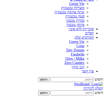
Green Vie
מוצרלה טבעונית
גבינה צהובה טבעונית
פטה טבעונית
ממרח טבעוני
פרמזן טבעוני
סוכריות ללא סוכר
וופלים
המותגים שלנו
Green Vie
Crisp
Tiny Donuts
Farabella
Oreo / Milka
Zero Candies
דגני בוקר
צרו קשר
חיפוש
 להורדה
חיפוש