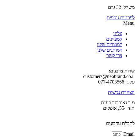
רם
ם נוספים
עלינו
קמפיינים
המוצרים שלנו
המותגים שלנו
צרו קשר
צרכנים:
customers@neobrand.
 נגישות
אוברנד בע"מ
 עדכונים