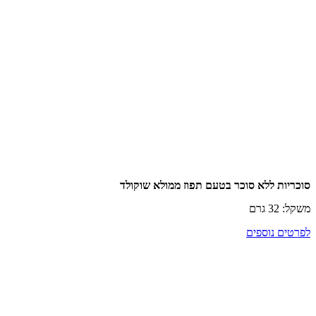
ות ללא סוכר בטעם תפוז ממולא שוקולד
רם
ם נוספים