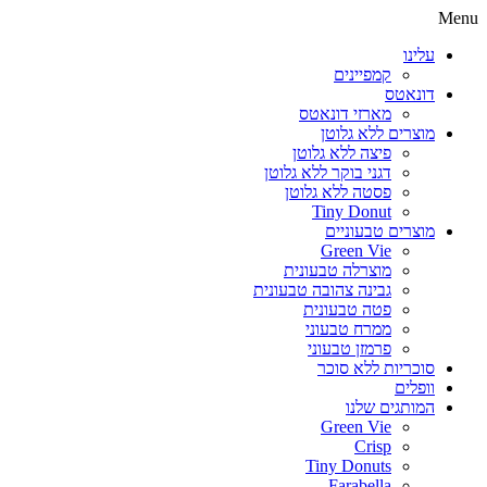
עלינו
קמפיינים
דונאטס
מארזי דונאטס
מוצרים ללא גלוטן
פיצה ללא גלוטן
דגני בוקר ללא גלוטן
פסטה ללא גלוטן
Tiny Donut
מוצרים טבעוניים
Green Vie
מוצרלה טבעונית
גבינה צהובה טבעונית
פטה טבעונית
ממרח טבעוני
פרמזן טבעוני
סוכריות ללא סוכר
וופלים
המותגים שלנו
Green Vie
Crisp
Tiny Donuts
Farabella