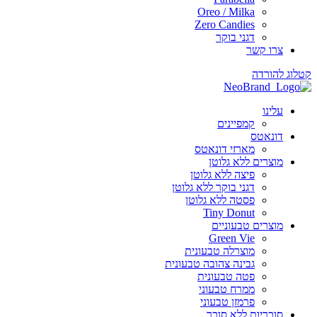
Oreo / Milka
Zero Candies
דגני בוקר
צרו קשר
 להורדה
עלינו
קמפיינים
דונאטס
מארזי דונאטס
מוצרים ללא גלוטן
פיצה ללא גלוטן
דגני בוקר ללא גלוטן
פסטה ללא גלוטן
Tiny Donut
מוצרים טבעוניים
Green Vie
מוצרלה טבעונית
גבינה צהובה טבעונית
פטה טבעונית
ממרח טבעוני
פרמזן טבעוני
סוכריות ללא סוכר