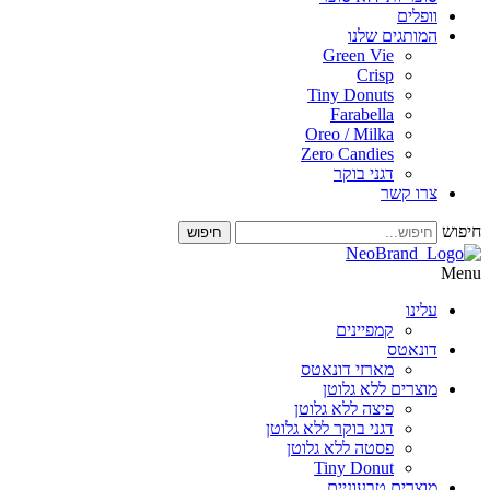
וופלים
המותגים שלנו
Green Vie
Crisp
Tiny Donuts
Farabella
Oreo / Milka
Zero Candies
דגני בוקר
צרו קשר
חיפוש
עלינו
קמפיינים
דונאטס
מארזי דונאטס
מוצרים ללא גלוטן
פיצה ללא גלוטן
דגני בוקר ללא גלוטן
פסטה ללא גלוטן
Tiny Donut
מוצרים טבעוניים