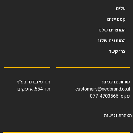
עלינו
קמפיינים
המוצרים שלנו
המותגים שלנו
צרו קשר
ות צרכנים:
מ.ר נאוברנד בע"מ
customers@neobrand.co.
ת.ד 554, אופקים
077-4703566
רת נגישות