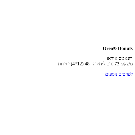
Oreo® D
ס אוראו
) יחידות
ם נוספים