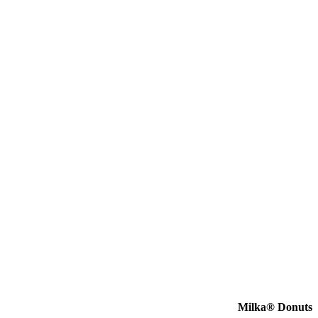
Milka® D