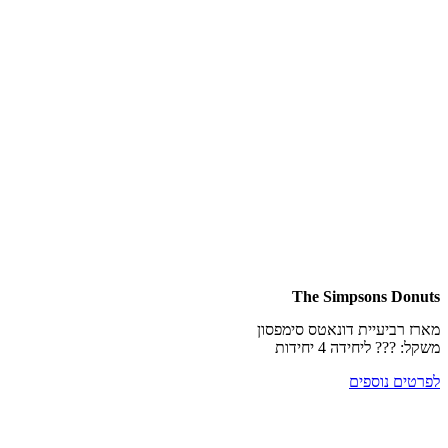
The Simpsons D
ביעיית דונאטס סימפסון
? ליחידה 4 יחידות
ם נוספים