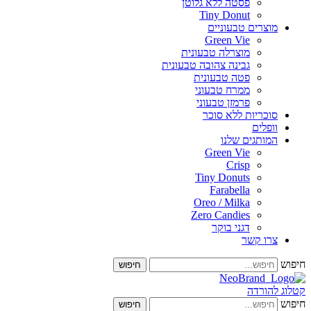
פסטה ללא גלוטן
Tiny Donut
מוצרים טבעוניים
Green Vie
מוצרלה טבעונית
גבינה צהובה טבעונית
פטה טבעונית
ממרח טבעוני
פרמזן טבעוני
סוכריות ללא סוכר
וופלים
המותגים שלנו
Green Vie
Crisp
Tiny Donuts
Farabella
Oreo / Milka
Zero Candies
דגני בוקר
צרו קשר
חיפוש
 להורדה
חיפוש