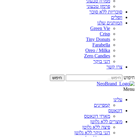
ממרח טבעוני
פרמזן טבעוני
סוכריות ללא סוכר
וופלים
המותגים שלנו
Green Vie
Crisp
Tiny Donuts
Farabella
Oreo / Milka
Zero Candies
דגני בוקר
צרו קשר
חיפוש
עלינו
קמפיינים
דונאטס
מארזי דונאטס
מוצרים ללא גלוטן
פיצה ללא גלוטן
דגני בוקר ללא גלוטן