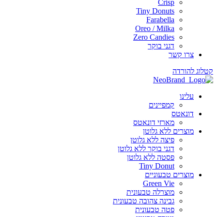
Crisp
Tiny Donuts
Farabella
Oreo / Milka
Zero Candies
דגני בוקר
צרו קשר
 להורדה
עלינו
קמפיינים
דונאטס
מארזי דונאטס
מוצרים ללא גלוטן
פיצה ללא גלוטן
דגני בוקר ללא גלוטן
פסטה ללא גלוטן
Tiny Donut
מוצרים טבעוניים
Green Vie
מוצרלה טבעונית
גבינה צהובה טבעונית
פטה טבעונית