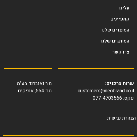
עלינו
קמפיינים
המוצרים שלנו
המותגים שלנו
צרו קשר
שרות צרכנים:
מ.ר נאוברנד בע"מ
customers@neobrand.co.il
ת.ד 554, אופקים
פקס: 077-4703566
צהרת נגישות