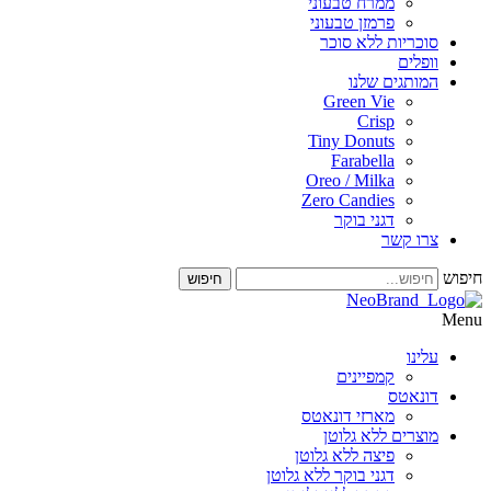
ממרח טבעוני
פרמזן טבעוני
סוכריות ללא סוכר
וופלים
המותגים שלנו
Green Vie
Crisp
Tiny Donuts
Farabella
Oreo / Milka
Zero Candies
דגני בוקר
צרו קשר
חיפוש
חיפוש
Menu
עלינו
קמפיינים
דונאטס
מארזי דונאטס
מוצרים ללא גלוטן
פיצה ללא גלוטן
דגני בוקר ללא גלוטן