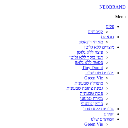
NEOBRAND
Menu
עלינו
קמפיינים
דונאטס
מארזי דונאטס
מוצרים ללא גלוטן
פיצה ללא גלוטן
דגני בוקר ללא גלוטן
פסטה ללא גלוטן
Tiny Donut
מוצרים טבעוניים
Green Vie
מוצרלה טבעונית
גבינה צהובה טבעונית
פטה טבעונית
ממרח טבעוני
פרמזן טבעוני
סוכריות ללא סוכר
וופלים
המותגים שלנו
Green Vie