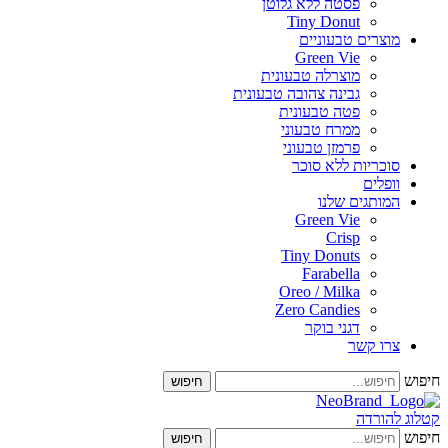
פסטה ללא גלוטן
Tiny Donut
מוצרים טבעוניים
Green Vie
מוצרלה טבעונית
גבינה צהובה טבעונית
פטה טבעונית
ממרח טבעוני
פרמזן טבעוני
סוכריות ללא סוכר
וופלים
המותגים שלנו
Green Vie
Crisp
Tiny Donuts
Farabella
Oreo / Milka
Zero Candies
דגני בוקר
צרו קשר
חיפוש
חיפוש
קטלוג להורדה
חיפוש
חיפוש