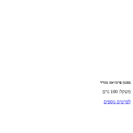
בסגנון פרמז׳אנו מגורד
משקל: 100 גרם
לפרטים נוספים