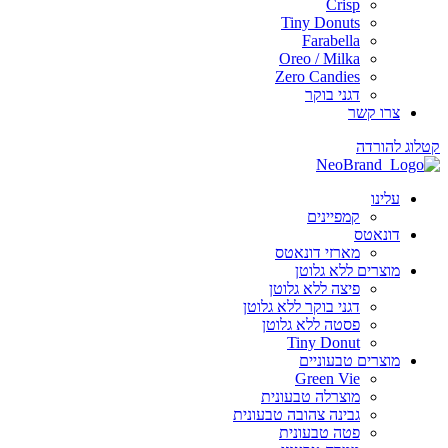
Crisp
Tiny Donuts
Farabella
Oreo / Milka
Zero Candies
דגני בוקר
צרו קשר
קטלוג להורדה
עלינו
קמפיינים
דונאטס
מארזי דונאטס
מוצרים ללא גלוטן
פיצה ללא גלוטן
דגני בוקר ללא גלוטן
פסטה ללא גלוטן
Tiny Donut
מוצרים טבעוניים
Green Vie
מוצרלה טבעונית
גבינה צהובה טבעונית
פטה טבעונית