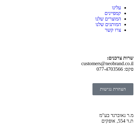
עלינו
קמפיינים
המוצרים שלנו
המותגים שלנו
צרו קשר
שרות צרכנים:
customers@neobrand.co.il
פקס: 077-4703566
הצהרת נגישות
מ.ר נאוברנד בע"מ
ת.ד 554, אופקים