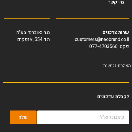
צרו קשר
ות צרכנים:
מ.ר נאוברנד בע"מ
customers@neobrand.co.
ת.ד 554, אופקים
077-4703566
רת נגישות
בלת עדכונים
שלח