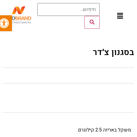
פתח סרג
בסגנון צ׳דר​
משקל באריזה 2.5 קילוגרם