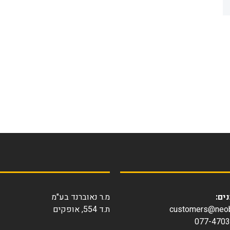
ים:
מ.ר נאוברנד בע"מ
customers@neobr
ת.ד 554, אופקים